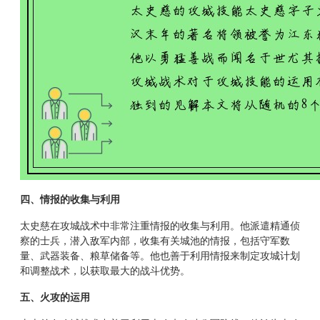
四、情报的收集与利用
太史慈在攻城战术中非常注重情报的收集与利用。他派遣精通侦
察的士兵，潜入敌军内部，收集有关城池的情报，包括守军数
量、武器装备、粮草储备等。他也善于利用情报来制定攻城计划
和调整战术，以获取最大的战斗优势。
五、火攻的运用