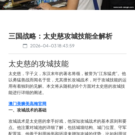
三国战略：太史慈攻城技能全解析
2026-04-03 18:43:59
太史慈的攻城技能
太史慈，字子义，东汉末年的著名将领，被誉为“江东猛虎”。他
以勇猛善战而闻名于世，尤其擅长攻城战术，对于攻城技能的运
用有着独到的见解。本文将从随机的8个方面对太史慈的攻城技
能进行详细的阐述。
澳门美狮美高梅官网
一、攻城战术的基础
攻城战术是太史慈的拿手好戏，他深知攻城战术的基本原则和要
点。他注重对城池的详细了解，包括城墙结构、城门位置、守军
配置等。他善于利用地形和环境来增加攻城的优势，比如利用河