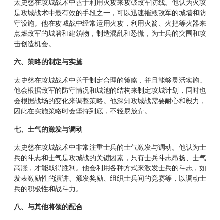
太史慈在攻城战术中善于利用火攻来攻破敌军防线。他认为火攻
是攻城战术中最有效的手段之一，可以迅速摧毁敌军的城墙和防
守设施。他在攻城战中经常运用火攻，利用火箭、火把等火器来
点燃敌军的城墙和建筑物，制造混乱和恐慌，为士兵的突围和攻
击创造机会。
六、策略的制定与实施
太史慈在攻城战术中善于制定合理的策略，并且能够灵活实施。
他会根据敌军的防守情况和城池的结构来制定攻城计划，同时也
会根据战场的变化来调整策略。他深知攻城战需要耐心和毅力，
因此在实施策略时会坚持到底，不轻易放弃。
七、士气的激发与调动
太史慈在攻城战术中非常注重士兵的士气激发与调动。他认为士
兵的斗志和士气是攻城战的关键因素，只有士兵斗志昂扬、士气
高涨，才能取得胜利。他会利用各种方式来激发士兵的斗志，如
发表激励性的演讲、颁发奖励、组织士兵间的竞赛等，以调动士
兵的积极性和战斗力。
八、与其他将领的配合