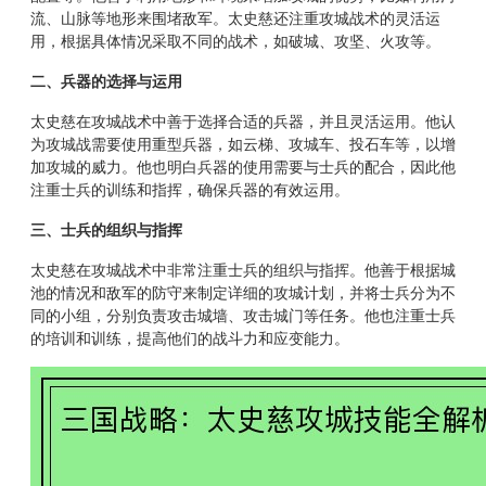
流、山脉等地形来围堵敌军。太史慈还注重攻城战术的灵活运
用，根据具体情况采取不同的战术，如破城、攻坚、火攻等。
二、兵器的选择与运用
太史慈在攻城战术中善于选择合适的兵器，并且灵活运用。他认
为攻城战需要使用重型兵器，如云梯、攻城车、投石车等，以增
加攻城的威力。他也明白兵器的使用需要与士兵的配合，因此他
注重士兵的训练和指挥，确保兵器的有效运用。
三、士兵的组织与指挥
太史慈在攻城战术中非常注重士兵的组织与指挥。他善于根据城
池的情况和敌军的防守来制定详细的攻城计划，并将士兵分为不
同的小组，分别负责攻击城墙、攻击城门等任务。他也注重士兵
的培训和训练，提高他们的战斗力和应变能力。