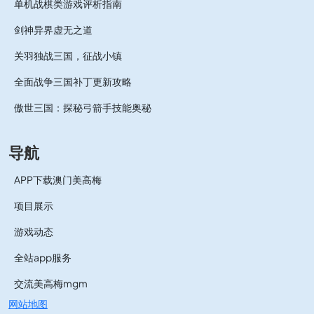
单机战棋类游戏评析指南
剑神异界虚无之道
关羽独战三国，征战小镇
全面战争三国补丁更新攻略
傲世三国：探秘弓箭手技能奥秘
导航
APP下载澳门美高梅
项目展示
游戏动态
全站app服务
交流美高梅mgm
网站地图