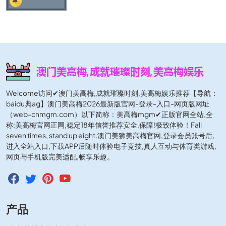
Welcome访问✔澳门美高梅,成就璀璨时刻,美高梅娱乐推荐【导航：
baidu典ag】澳门美高梅2026最新版官网-登录-入口-网页版网址
（web-cnmgm.com）以下简称：美高梅mgm✔正版官网全站,全
称:美高梅官网正网,稳定18年信誉推荐安全.保障!极致体验！Fall
seven times, stand up eight.澳门美狮美高梅官网,登录会员账号后,
进入全站入口,下载APP后随时体验电子竞技,真人互动与体育类游戏,
网页与手机版完美适配,畅享乐趣。
产品