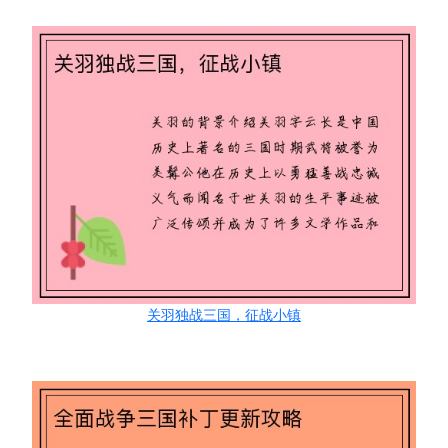
关羽独战三国，征战小镇