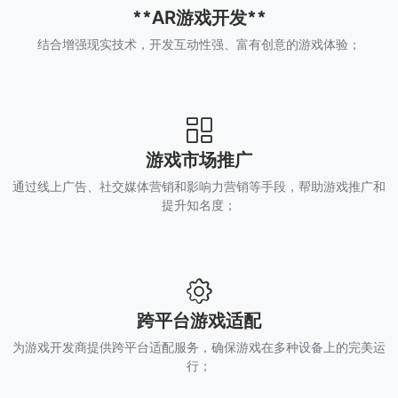
**AR游戏开发**
结合增强现实技术，开发互动性强、富有创意的游戏体验；
游戏市场推广
通过线上广告、社交媒体营销和影响力营销等手段，帮助游戏推广和
提升知名度；
跨平台游戏适配
为游戏开发商提供跨平台适配服务，确保游戏在多种设备上的完美运
行；