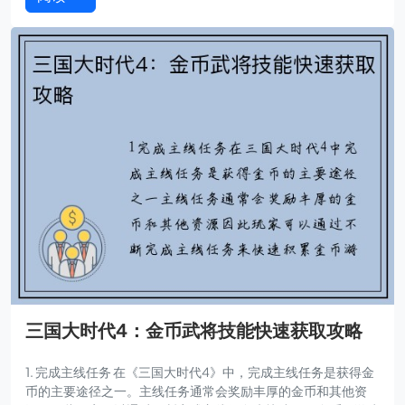
三国大时代4：金币武将技能快速获取攻略
1. 完成主线任务 在《三国大时代4》中，完成主线任务是获得金
币的主要途径之一。主线任务通常会奖励丰厚的金币和其他资