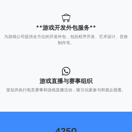
**游戏开发外包服务**
为游戏公司提供全方位的开发外包，包括程序开发、艺术设计、音效
制作等。
游戏直播与赛事组织
策划并执行电竞赛事和游戏直播活动，吸引玩家参与和观众观看。
4250