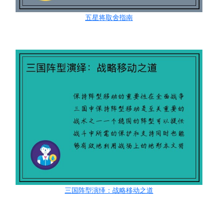
五星将取舍指南
三国阵型演绎：战略移动之道