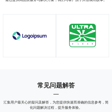
常见问题解答
汇集用户最关心的疑问及解答，为您提供快速而准确的信息参考，简
化问题解决过程，提升服务体验。