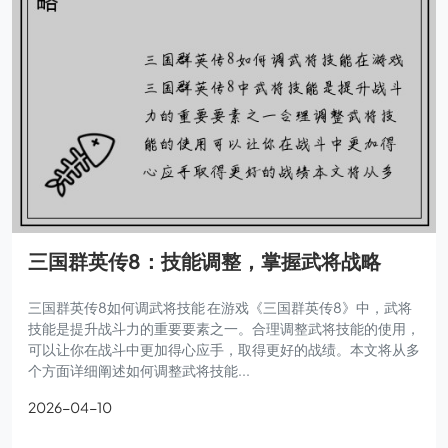
三国群英传8：技能调整，掌握武将战略
三国群英传8如何调武将技能 在游戏《三国群英传8》中，武将
技能是提升战斗力的重要要素之一。合理调整武将技能的使用，
可以让你在战斗中更加得心应手，取得更好的战绩。本文将从多
个方面详细阐述如何调整武将技能...
2026-04-10