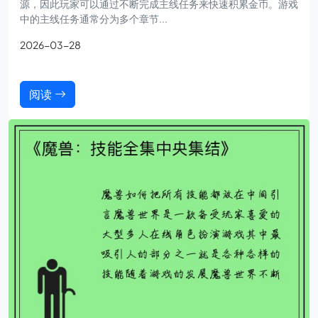
源，因此玩家可以通过不断完成主线任务来快速积累金币。游戏
中的主线任务通常分为多个章节...
2026-03-28
阅读