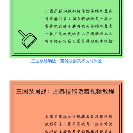
三国杀移动版：英雄联盟武将技能体验