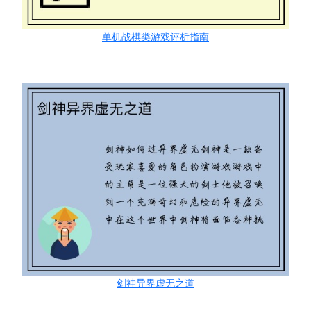
单机战棋类游戏评析指南
剑神异界虚无之道