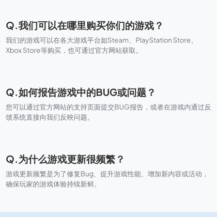
Q.我们可以在哪里购买你们的游戏？
我们的游戏可以在各大游戏平台如Steam、PlayStation Store、
Xbox Store等购买，也可通过官方网站获取。
Q.如何报告游戏中的BUG或问题？
您可以通过官方网站的支持页面提交BUG报告，或者在游戏内通过反
馈系统直接向我们反映问题。
Q.为什么游戏更新很频繁？
游戏更新频繁是为了修复Bug、提升游戏性能、增加新内容或活动，
确保玩家的游戏体验持续新鲜。