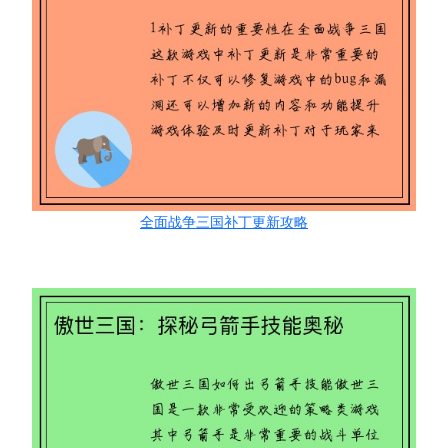
全面战争三国补丁更新攻略