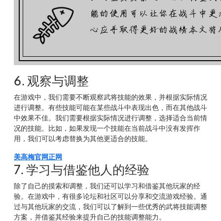
6. 观察与调整
在游戏中，我们需要不断观察武将技能的效果，并根据实际情况
进行调整。有些技能可能在某些战斗中表现出色，而在其他战斗
中效果不佳。我们需要根据实际情况进行调整，选择适合当前情
况的技能。比如，如果发现一个技能在当前战斗中没有发挥作
用，我们可以考虑替换为其他更适合的技能。
美高梅官网正网
7. 学习与借鉴他人的经验
除了自己的摸索和调整，我们还可以学习和借鉴其他玩家的经
验。在游戏中，有很多论坛和社区可以分享和交流游戏经验。通
过与其他玩家的交流，我们可以了解到一些优秀的武将技能调整
方案，并借鉴其经验来提升自己的技能调整能力。