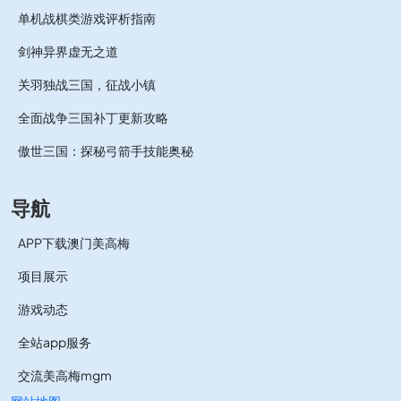
单机战棋类游戏评析指南
剑神异界虚无之道
关羽独战三国，征战小镇
全面战争三国补丁更新攻略
傲世三国：探秘弓箭手技能奥秘
导航
APP下载澳门美高梅
项目展示
游戏动态
全站app服务
交流美高梅mgm